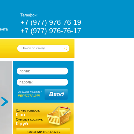
Телефон:
+7 (977) 976-76-19
+7 (977) 976-76-17
ента
Забыли пароль?
РЕГИСТРАЦИЯ
Кол-во товаров:
0
шт.
Сумма в корзине:
0
руб.