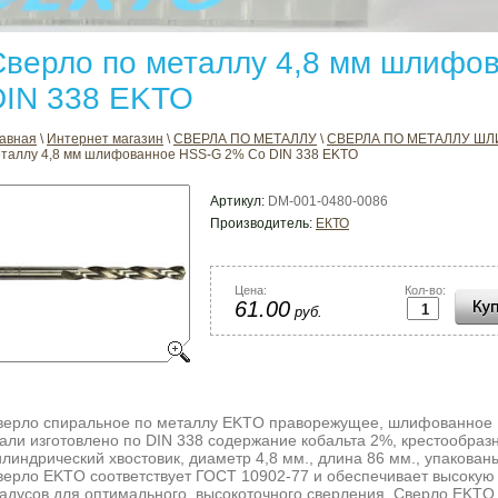
Сверло по металлу 4,8 мм шлифо
DIN 338 EKTO
авная
\
Интернет магазин
\
СВЕРЛА ПО МЕТАЛЛУ
\
СВЕРЛА ПО МЕТАЛЛУ ШЛ
таллу 4,8 мм шлифованное HSS-G 2% Co DIN 338 EKTO
Артикул:
DM-001-0480-0086
Производитель:
ЕКТО
Цена:
Кол-во:
61.00
руб.
верло спиральное по металлу EKTO праворежущее, шлифованное 
тали изготовлено по DIN 338 содержание кобальта 2%, крестообраз
линдрический хвостовик, диаметр 4,8 мм., длина 86 мм., упакованы
верло EKTO соответствует ГОСТ 10902-77 и обеспечивает высокую 
радусов для оптимального, высокоточного сверления. Сверло EKTO